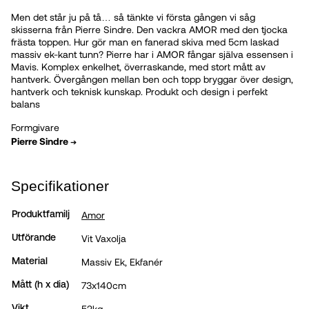
Men det står ju på tå… så tänkte vi första gången vi såg
skisserna från Pierre Sindre. Den vackra AMOR med den tjocka
frästa toppen. Hur gör man en fanerad skiva med 5cm laskad
massiv ek-kant tunn? Pierre har i AMOR fångar själva essensen i
Mavis. Komplex enkelhet, överraskande, med stort mått av
hantverk. Övergången mellan ben och topp bryggar över design,
hantverk och teknisk kunskap. Produkt och design i perfekt
balans
Formgivare
Pierre Sindre
➔
Specifikationer
Amor
Produktfamilj
Vit Vaxolja
Utförande
Massiv Ek, Ekfanér
Material
73x140cm
Mått (h x dia)
52kg
Vikt