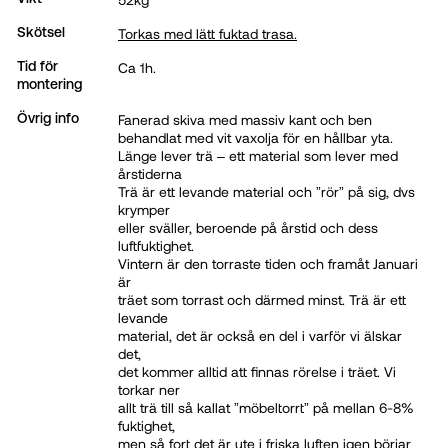
Torkas med lätt fuktad trasa.
Skötsel
Ca 1h.
Tid för
montering
Fanerad skiva med massiv kant och ben
Övrig info
behandlat med vit vaxolja för en hållbar yta.
Länge lever trä – ett material som lever med
årstiderna
Trä är ett levande material och ”rör” på sig, dvs
krymper
eller sväller, beroende på årstid och dess
luftfuktighet.
Vintern är den torraste tiden och framåt Januari
är
träet som torrast och därmed minst. Trä är ett
levande
material, det är också en del i varför vi älskar
det,
det kommer alltid att finnas rörelse i träet. Vi
torkar ner
allt trä till så kallat ”möbeltorrt” på mellan 6-8%
fuktighet,
men så fort det är ute i friska luften igen börjar