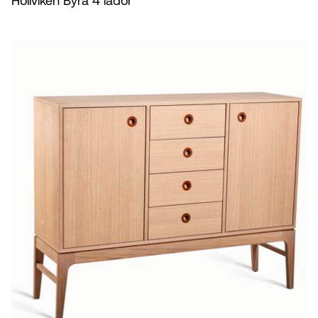
Höllviken Byrå 4 lådor