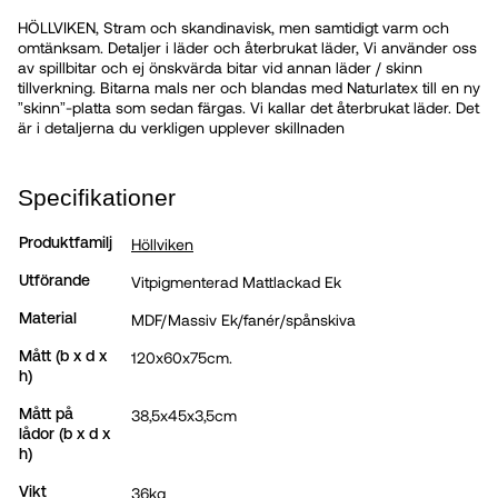
HÖLLVIKEN, Stram och skandinavisk, men samtidigt varm och
omtänksam. Detaljer i läder och återbrukat läder, Vi använder oss
av spillbitar och ej önskvärda bitar vid annan läder / skinn
tillverkning. Bitarna mals ner och blandas med Naturlatex till en ny
”skinn”-platta som sedan färgas. Vi kallar det återbrukat läder. Det
är i detaljerna du verkligen upplever skillnaden
Specifikationer
Höllviken
Produktfamilj
Vitpigmenterad Mattlackad Ek
Utförande
MDF/Massiv Ek/fanér/spånskiva
Material
120x60x75cm.
Mått (b x d x
h)
38,5x45x3,5cm
Mått på
lådor (b x d x
h)
36kg
Vikt