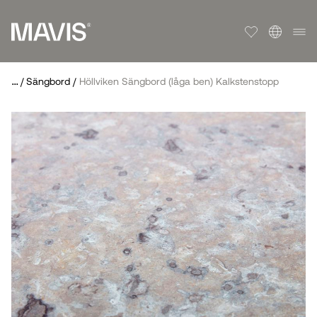
...
/
Sängbord
/
Höllviken Sängbord (låga ben) Kalkstenstopp