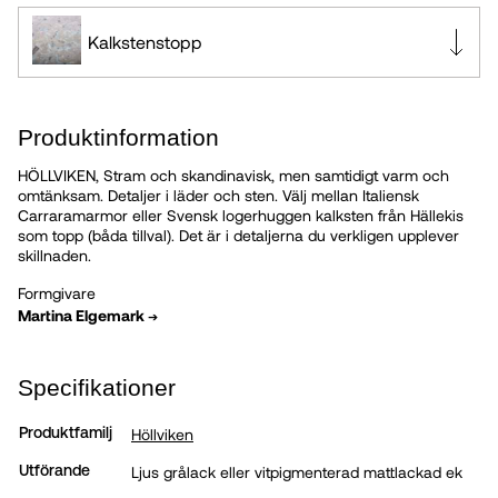
Kalkstenstopp
Vitpigmenterad Mattlackad Ek
Produktinformation
HÖLLVIKEN, Stram och skandinavisk, men samtidigt varm och
Ljus Grålack
omtänksam. Detaljer i läder och sten. Välj mellan Italiensk
Carraramarmor eller Svensk logerhuggen kalksten från Hällekis
som topp (båda tillval). Det är i detaljerna du verkligen upplever
Marmortopp
skillnaden.
Formgivare
Martina Elgemark
➔
Specifikationer
Höllviken
Produktfamilj
Ljus grålack eller vitpigmenterad mattlackad ek
Utförande