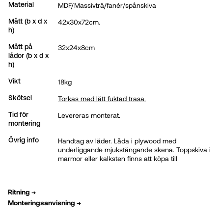
MDF/Massivträ/fanér/spånskiva
Material
42x30x72cm.
Mått (b x d x
h)
32x24x8cm
Mått på
lådor (b x d x
h)
18kg
Vikt
Torkas med lätt fuktad trasa.
Skötsel
Levereras monterat.
Tid för
montering
Handtag av läder. Låda i plywood med
Övrig info
underliggande mjukstängande skena. Toppskiva i
marmor eller kalksten finns att köpa till
Ritning
➔
Monteringsanvisning
➔