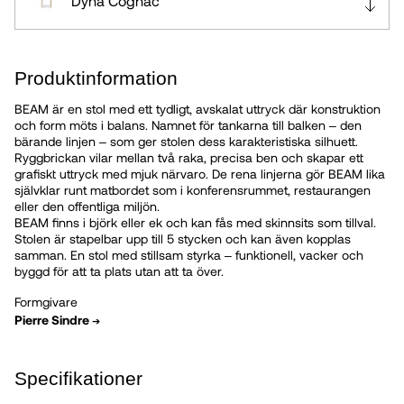
Dyna Cognac
Vitpigmenterad Mattlackad Ek
Produktinformation
BEAM är en stol med ett tydligt, avskalat uttryck där konstruktion
Lackad Björk
och form möts i balans. Namnet för tankarna till balken – den
bärande linjen – som ger stolen dess karakteristiska silhuett.
Ryggbrickan vilar mellan två raka, precisa ben och skapar ett
Björk, valfri kulör
grafiskt uttryck med mjuk närvaro. De rena linjerna gör BEAM lika
självklar runt matbordet som i konferensrummet, restaurangen
eller den offentliga miljön.
BEAM finns i björk eller ek och kan fås med skinnsits som tillval.
Dyna Mocca
Stolen är stapelbar upp till 5 stycken och kan även kopplas
samman. En stol med stillsam styrka – funktionell, vacker och
byggd för att ta plats utan att ta över.
Formgivare
Pierre Sindre
➔
Specifikationer