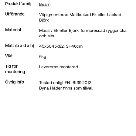
Beam
Produktfamilj
Vitpigmenterad Mattlackad Ek eller Lackad
Utförande
Björk
Massiv Ek eller Björk, formpressad ryggbricka
Material
och sits
45x5045x82. SH46cm
Mått (b x d x h)
6kg
Vikt
Levereras monterad
Tid för
montering
Testad enligt EN 16139:2013
Övrig info
Dyna i läder finns som tillval.