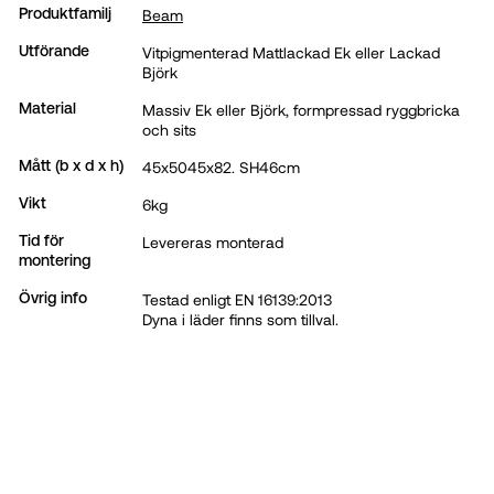
Beam
Produktfamilj
Vitpigmenterad Mattlackad Ek eller Lackad
Utförande
Björk
Massiv Ek eller Björk, formpressad ryggbricka
Material
och sits
45x5045x82. SH46cm
Mått (b x d x h)
6kg
Vikt
Levereras monterad
Tid för
montering
Testad enligt EN 16139:2013
Övrig info
Dyna i läder finns som tillval.