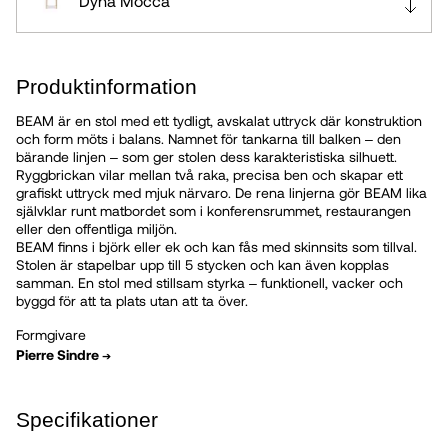
Dyna Mocca
Vitpigmenterad Mattlackad Ek
Produktinformation
BEAM är en stol med ett tydligt, avskalat uttryck där konstruktion
Lackad Björk
och form möts i balans. Namnet för tankarna till balken – den
bärande linjen – som ger stolen dess karakteristiska silhuett.
Ryggbrickan vilar mellan två raka, precisa ben och skapar ett
Björk, valfri kulör
grafiskt uttryck med mjuk närvaro. De rena linjerna gör BEAM lika
självklar runt matbordet som i konferensrummet, restaurangen
eller den offentliga miljön.
BEAM finns i björk eller ek och kan fås med skinnsits som tillval.
Dyna Cognac
Stolen är stapelbar upp till 5 stycken och kan även kopplas
samman. En stol med stillsam styrka – funktionell, vacker och
byggd för att ta plats utan att ta över.
Formgivare
Pierre Sindre
➔
Specifikationer