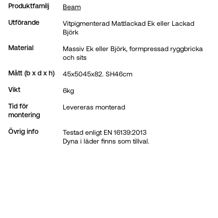
Beam
Produktfamilj
Vitpigmenterad Mattlackad Ek eller Lackad
Utförande
Björk
Massiv Ek eller Björk, formpressad ryggbricka
Material
och sits
45x5045x82. SH46cm
Mått (b x d x h)
6kg
Vikt
Levereras monterad
Tid för
montering
Testad enligt EN 16139:2013
Övrig info
Dyna i läder finns som tillval.