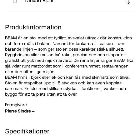
Lackad Björk
Vitpigmenterad Mattlackad Ek
Produktinformation
BEAM är en stol med ett tydligt, avskalat uttryck där konstruktion
Björk, valfri kulör
och form möts i balans. Namnet för tankarna till balken – den
bärande linjen – som ger stolen dess karakteristiska silhuett.
Ryggbrickan vilar mellan två raka, precisa ben och skapar ett
Dyna Mocca
grafiskt uttryck med mjuk närvaro. De rena linjerna gör BEAM lika
självklar runt matbordet som i konferensrummet, restaurangen
eller den offentliga miljön.
BEAM finns i björk eller ek och kan fås med skinnsits som tillval.
Dyna Cognac
Stolen är stapelbar upp till 5 stycken och kan även kopplas
samman. En stol med stillsam styrka – funktionell, vacker och
byggd för att ta plats utan att ta över.
Formgivare
Pierre Sindre
➔
Specifikationer